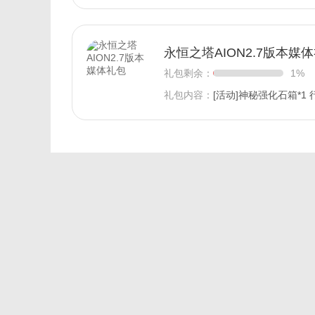
永恒之塔AION2.7版本媒
礼包剩余：
1%
礼包内容：
[活动]神秘强化石箱*1 行