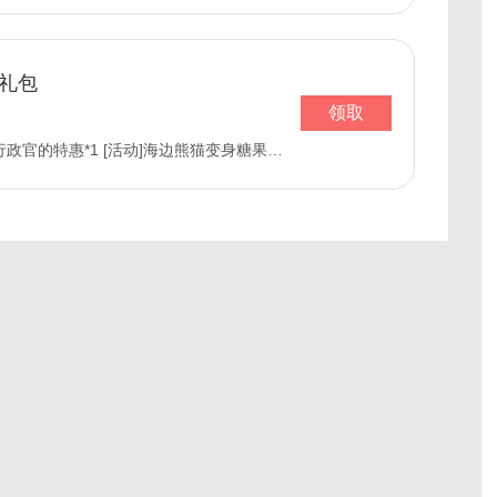
体礼包
领取
政官的特惠*1 [活动]海边熊猫变身糖果选择箱*2