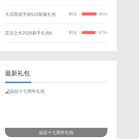
剩余：
96%
大话西游手游520新服礼包
剩余：
87%
艾尔之光2026新手礼包Ⅱ
最新礼包
远征十七周年礼包