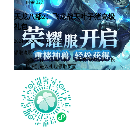
剩余
327
天龙八部2：飞龙战天叶子猪高级
礼包
2024-06-20 至 2024-08-20
领取说明：
长按保存二维码>>将二维码发到微信中>>长
按识别进入礼包领取页面