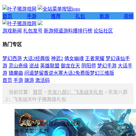
首页
手游
推荐
礼包
新游
视频
游戏新闻
礼包发号
新游频道
游料爆
排行榜
论坛社区
热门专区
梦幻西游
大话2经典版
神武2
倩女幽魂
王者荣耀
梦幻诛仙手
游
灵山奇缘
逆战
英雄联盟
御龙在天
阴阳师
梦幻手游
大话手
游
镇魔曲
问道
楚留香
逆水寒
大话2免费版
梦幻三维版
首页
手游
端游
激活码
当前位置：
首页
>
天龙八部2：飞龙战天礼包
>
天龙八部
2：飞龙战天叶子猪高级礼包
游客领取
天龙八部2：飞龙战天
卡号类型：礼包