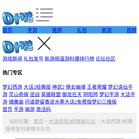
首页
手游
推荐
礼包
新游
视频
游戏新闻
礼包发号
新游频道
游料爆
排行榜
论坛社区
热门专区
梦幻西游
大话2经典版
神武2
倩女幽魂
王者荣耀
梦幻诛仙手
游
灵山奇缘
逆战
英雄联盟
御龙在天
阴阳师
梦幻手游
大话手
游
镇魔曲
问道
楚留香
逆水寒
大话2免费版
梦幻三维版
首页
手游
端游
激活码
当前位置：
首页
>
大话西游2经典版礼包
>
大话西游2经典
版老友归来情义礼包