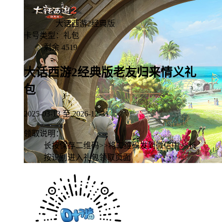
游客领取
大话西游2经典版
卡号类型：礼包
剩余
4519
大话西游2经典版老友归来情义礼
包
2025-03-13 至 2026-12-31
领取说明：
长按保存二维码>>将二维码发到微信中>>长
按识别进入礼包领取页面