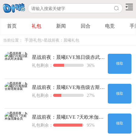
首页
礼包
新闻
回合
电竞
手
手游礼包
当前位置：
>星战前夜：晨曦礼包
星战前夜：晨曦EVE旭日级赤武对决涂装
领取
礼包剩余：
36%
星战前夜：晨曦EVE海燕级古斯塔斯涂装
领取
礼包剩余：
27%
星战前夜：晨曦EVE 7天欧米伽克隆会员
领取
礼包剩余：
95%