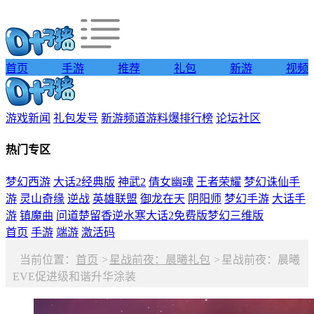
首页
手游
推荐
礼包
新游
视频
游戏新闻
礼包发号
新游频道
游料爆
排行榜
论坛社区
热门专区
梦幻西游
大话2经典版
神武2
倩女幽魂
王者荣耀
梦幻诛仙手
游
灵山奇缘
逆战
英雄联盟
御龙在天
阴阳师
梦幻手游
大话手
游
镇魔曲
问道
楚留香
逆水寒
大话2免费版
梦幻三维版
首页
手游
端游
激活码
当前位置：
首页
>
星战前夜：晨曦礼包
>
星战前夜：晨曦
EVE促进级和谐升华涂装