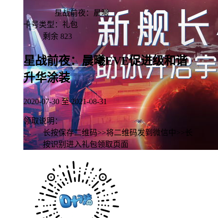
游客领取
星战前夜：晨曦
卡号类型：礼包
剩余
823
星战前夜：晨曦EVE促进级和谐
升华涂装
2020-07-30 至 2021-08-31
领取说明：
长按保存二维码>>将二维码发到微信中>>长
按识别进入礼包领取页面