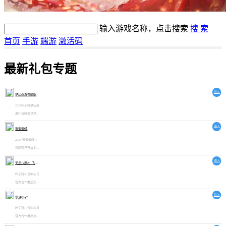
输入游戏名称，点击搜索
搜 索
首页
手游
端游
激活码
最新礼包专题
进入
梦幻西游电脑版
2023叶子猪梦幻西
游礼包码现已开放
领取，内含叶子猪
进入
逍遥情缘
特权礼包、大量储
备金、中级回梦
2023 逍遥情缘礼
丹、30%经验加
包码现已开放免费
成、等奖励，是梦
领取入口，内含重
进入
回长安闯荡新区的
天龙八部2：飞龙战天
生丹、宠物装备、
上好助力。
宠物经验书等奖
叶子猪礼包中心与
励，欢迎领取
官方合作推出天龙
八部2：飞龙战天
进入
水浒Q传2
叶子猪独家定制礼
包，可供广大玩家
叶子猪礼包中心与
免费领取激活使
官方合作推出水浒
用。天龙八部2：
Q传2叶子猪独家