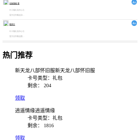
进入
飞龙战天礼包怎么
剑侠情缘·零
定制礼包，可供广
用，有什么，欢迎
大玩家免费领取激
叶子猪礼包中心与
了解。
活使用。水浒Q传
官方合作推出剑侠
2礼包怎么用，有
情缘·零叶子猪独
进入
什么，欢迎了解。
踏风行
家定制礼包，可供
广大玩家免费领取
叶子猪礼包中心与
激活使用。剑侠情
官方合作推出踏风
缘·零礼包怎么
行叶子猪独家定制
用，有什么，欢迎
礼包，可供广大玩
了解。
家免费领取激活使
热门推荐
用。踏风行礼包怎
么用，有什么，欢
迎了解。
新天龙八部怀旧服新天龙八部怀旧服
卡号类型：礼包
剩余：
204
领取
逍遥情缘逍遥情缘
卡号类型：礼包
剩余：
1816
领取